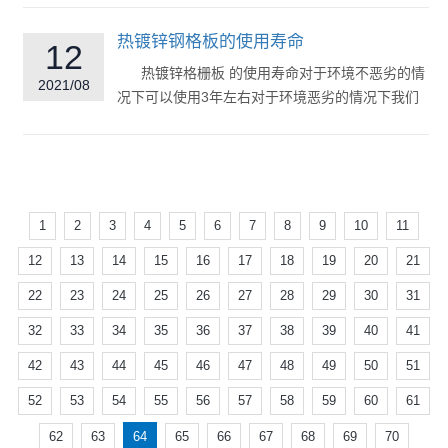
热镀锌钢格板的使用寿命
12
热镀锌格栅板 的使用寿命对于环境不恶劣的情
2021/08
况下可以使用3年左右对于环境恶劣的情况下我们
会根据具体...
1
2
3
4
5
6
7
8
9
10
11
12
13
14
15
16
17
18
19
20
21
22
23
24
25
26
27
28
29
30
31
32
33
34
35
36
37
38
39
40
41
42
43
44
45
46
47
48
49
50
51
52
53
54
55
56
57
58
59
60
61
62
63
64
65
66
67
68
69
70